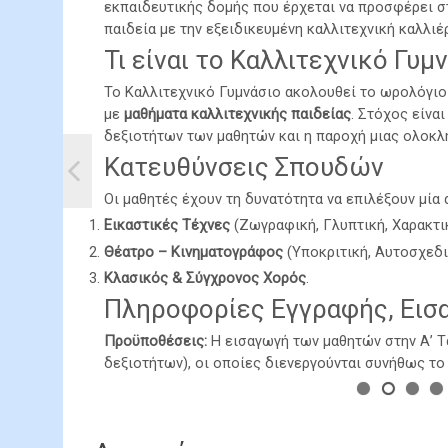
Διαδικασία εισαγωγ
Εορτασμό της
εκπαιδευτικής δομής που έρχεται να προσφέρει σ
ΣΧΟΛΙΚΟΥ ΕΤΟΥΣ 20
Ενημέρωση για την επίδοση βαθμολογίας Α’ τριμήν
στην Α΄ τάξη Γυμνα
παιδεία με την εξειδικευμένη καλλιτεχνική καλλιέ
επετείου του
ΔΗΜΟΤΙΚΗ ΕΠΙΧΕΙΡΗΣΗ ΥΔΡΕΥΣΗΣ – ΑΠΟΧΕΤΕΥΣΗΣ 
Η επίδοση της βαθμολογίας Α’ τριμήνου θα γίνει τ
18ο Ατομικό Μαθητ
Λειτουργίας Γραμμή
Προγραμματισμός λ
Τι είναι το Καλλιτεχνικό Γυμν
Αξιότιμοι/ες,
Σχολείων για το σχ
ΕΓΓΡΑΦΕΣ ΜΑΘΗΤΩΝ Α ΤΑΞΗΣ 2026-27
Ενημέρωση αναφορικ
Πολυτεχνείου -
τους μαθητές/τριες των Γ, Δ, Ε, και ΣΤ τάξεων. Οι
ΕΣΣΚΕΔΥΜ, (Σκάκι) 
Υποστήριξης
Προγράμματος για τ
Με αφορμή την Παγκόσμια Ημέρα Νερού (22 Μαρτίο
Για το σχολικό έτος 2026-27, οι αιτήσεις εγγραφ
οποίες δεν προβλέπεται βαθμολογική αξιολόγηση 
Το Καλλιτεχνικό Γυμνάσιο ακολουθεί το ωρολόγιο
του φυτού της πικρ
Λειτουργία
φωτογραφίας με θέμα το πιο πολύτιμο αγαθό της ζ
τάξη του δημοτικού σχολείου θα πραγματοποιηθο
Στην Α΄ τάξη των Μουσικών Σχολείων (Γυμνασίων)
ενημερωθούν περιγραφικά για την επίδοση των πα
με
μαθήματα καλλιτεχνικής παιδείας
. Στόχος είνα
Προκήρυξη
Μαρτίου θεωρούνται εκπρόθεσμες και χρειάζονται 
Η Περιφερειακή Διεύθυνση Εκπαίδευσης Κεντρική
αυτού σε χώρους π
Σχολείων, εφόσον επιτύχουν σε εξετάσεις που διε
Θέμα:
Η εγγραφή στο Ολοήμερο Πρόγραμμα γίνεται κατά
Σχολείου
δεξιοτήτων των μαθητών και η παροχή μιας ολοκλ
Προκειμένου να διεκπεραιωθεί η διαδικασία με ασ
ΕΝΗΜΕΡΩΣΗΣ ΚΑΙ ΥΠΟΣΤΗΡΙΞΗΣ, όπου εκπαιδευτικ
φοιτήσουν στην Α΄ τάξη των Μουσικών Σχολείων 
και την Παρασκευή 29 Μαΐου 2026. Αιτήματα εγγρ
1. ΔΙΟΡΓΑΝΩΣΗ ΑΓΩΝΩΝ: Οι σκακιστικοί σύλλογοι
Σύμφωνα με την υπό στοιχεία Εγκύκλιο Φ.6/23198
«Το Νερό»
Κατευθύνσεις Σπουδών
Οι γονείς που παραλαμβάνουν τα παιδιά τους, παρα
απόψεις και προτάσεις. Η Περιφερειακή Διεύθυνση
αρχή της ερχόμενης σχολικής χρονιάς (από Σεπτέμ
«Δούρειος Ίππος» σε συνεργασία με την Ένωση Σκ
γενικής εκπαίδευσης δύναται να πραγματοποιούντ
Για την εισαγωγή μαθητών/τριών στα Μουσικά Σχολ
Κοινοποιούμε έγγραφο της Διεύθυνσης Δημόσιας Υ
Η σχολική εκδήλωση για τον εορτασμό της
Δικαίωμα συμμετοχής:
προκειμένου να ολοκληρωθεί έγκαιρα η παράδοση
προβαίνει στην ανάλογη διαχείριση.
από την Διεύθυνση Πρωτοβάθμιας Εκπαίδευσης Ημα
Οι μαθητές έχουν τη δυνατότητα να επιλέξουν μία 
(ΕΣΣΚΕΔΥΜ), στα πλαίσια του 37ου Πανελληνίου 
Διοίκησης (gov.gr) στην ειδική ψηφιακή πλατφόρ
των υποψήφιων μαθητών/τριών
με θέμα: «Ενημέρωση αναφορικά με την τοξικότητα
επετείου του Πολυτεχνείου θα πραγματοποιηθεί
εκπαιδευτικοί να μπορέσουν απερίσπαστα να ασχο
Όλοι οι μαθητές
σοβαροί, και πάντα υπό την προϋπόθεση πως υπάρ
διοργανώνουν τους προκριματικούς ατομικούς μαθη
διεύθυνση
2310474812. Η ΓΡΑΜΜΗ ΕΝΗΜΕΡΩΣΗΣ ΚΑΙ ΥΠΟΣΤΗΡΙ
https://adimotikou.eservices.minedu.gov.
Εικαστικές Τέχνες
(Ζωγραφική, Γλυπτική, Χαρακτικ
χώρους πρασίνου».
τη Δευτέρα 17 Νοεμβρίου 2025. Οι μαθητές/
από τις 4 Μαΐου 2026 (επειδή 2 Μαΐου 2026
είναι 
Οι γονείς θα εισέλθουν στο κτίριο του σχολείου
Νικητές & Βραβεία:
…
Ε.Σ.Σ.ΚΕ.ΔΥ.Μ την Κυριακή 15 Μάρτίου 2026 και ώ
υποβάλλει ένας εκ των δύο γονέων/κηδεμόνων/εχ
στοχεύει στην άμεση ενημέρωση της Περιφερειακ
τριες θα προσέλθουν το πρωί κανονικά στο
είναι Κυριακή και 1 Ιουνίου Αγίου Πνεύματος) και 
Θέατρο – Κινηματογράφος
(Υποκριτική, Αυτοσχεδι
παιδιών και έχουν μεταβεί οι εκπαιδευτικοί στις
Τρεις (3) νικητές θα λάβουν δωροεπιταγές αξίας 1
συμπληρώνουν την 31η Δεκεμβρίου του έτους εγγρα
σχολείο (8:00-8:15) και στην συνέχεια θα
υποβάλλουν από κοινού με οποιοδήποτε πρόσφορο
Κλασικός & Σύγχρονος Χορός
.
Τα παιδιά που αποχωρούν μόνα τους θα αποχωρήσ
Οι συμμετέχουσες φωτογραφίες θα δημοσιευθούν 
Κατά το σχολικό έτος 2026-27 στην Α’ Τάξη του Δ
παρακολουθήσουν την επετειακή εκδήλ…
αποκλειστικά και μόνο στο Μουσικό Σχολείο της 
Πληροφορίες Εγγραφής, Ει
προαύλιο περιμένοντας τους γονείς τους, θα γίνετ
γεννήθηκαν από 1-1-2020 έως 31-12-2020
Υποβολή συμμετοχών:
Τα παιδιά του ολοημέρου θα παρακολουθήσουν κα
Περισσότερα..
Προϋποθέσεις:
Η εισαγωγή των μαθητών στην Α’ Τ
…
Η ενημέρωση θα πραγματοποιηθεί στις αίθουσες 
δεξιοτήτων), οι οποίες διενεργούνται συνήθως το