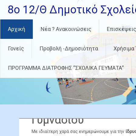
Skip
8ο 12/Θ Δημοτικό Σχολεί
to
content
Αρχική
Νέα ? Ανακοινώσεις
Επισκέψει
Γονείς
Προβολή -Δημοσιότητα
Χρήσιμα
ΠΡΟΓΡΑΜΜΑ ΔΙΑΤΡΟΦΗΣ “ΣΧΟΛΙΚΑ ΓΕΥΜΑΤΑ”
Ίδρυση και Λειτουργ
Ενημέρωση για την 
Γυμνασίου
Διαγωνισμός Φωτογ
τριμήνου
ΕΓΓΡΑΦΕΣ ΜΑΘΗΤΩΝ
ΔΕΥΑΒ
Με ιδιαίτερη χαρά σας ενημερώνουμε για την
ίδρυ