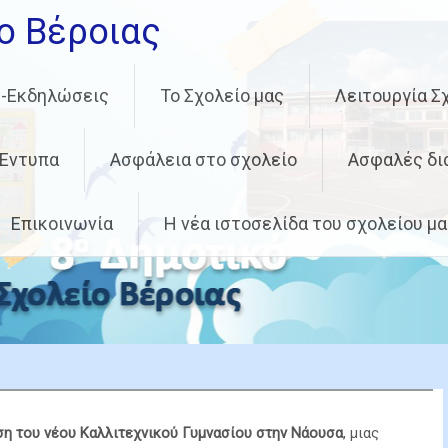
ο Βέροιας
ς-Εκδηλώσεις
Το Σχολείο μας
Λειτουργία Σ
 Έντυπα
Ασφάλεια στο σχολείο
Ασφαλές δι
Επικοινωνία
Η νέα ιστοσελίδα του σχολείου μ
ία Καλλιτεχνικού
επίδοση βαθμολογίας Α’
ραφίας «Το Νερό»-
/ΤΡΙΩΝ Α΄ ΤΑΞΗΣ
ση του νέου Καλλιτεχνικού Γυμνασίου στην Νάουσα
, μιας